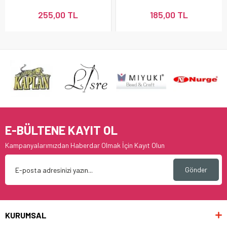
255,00 TL
185,00 TL
E-BÜLTENE KAYIT OL
Kampanyalarımızdan Haberdar Olmak İçin Kayıt Olun
Gönder
KURUMSAL