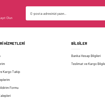
ayıt Olun
Rİ HİZMETLERİ
BİLGİLER
m
Banka Hesap Bilgileri
erim
Teslimat ve Kargo Bilgile
ve Kargo Takip
eplerim
ildirim Formu
alepleri