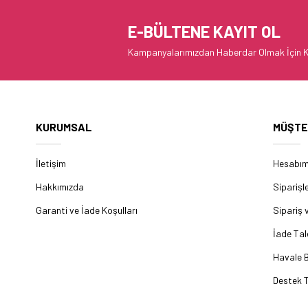
E-BÜLTENE KAYIT OL
Kampanyalarımızdan Haberdar Olmak İçin K
KURUMSAL
MÜŞTE
İletişim
Hesabı
Hakkımızda
Siparişl
Garanti ve İade Koşulları
Sipariş 
İade Tal
Havale B
Destek T