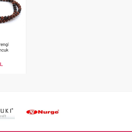
engi
ncuk
TL