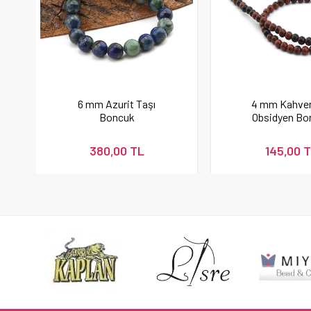
6 mm Azurit Taşı
4 mm Kahver
Boncuk
Obsidyen Bo
380,00 TL
145,00 