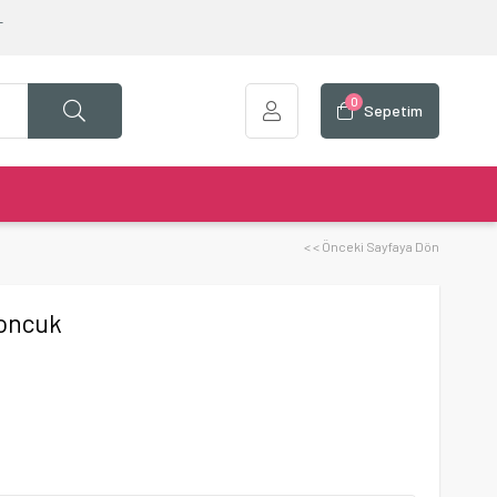
T
0
Sepetim
< < Önceki Sayfaya Dön
Boncuk