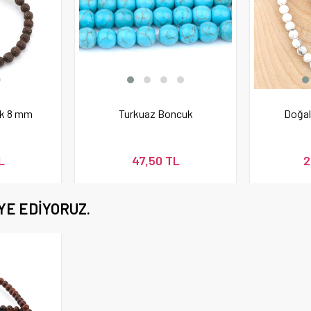
uk 8 mm
Turkuaz Boncuk
Doğal
L
47,50 TL
2
YE EDIYORUZ.