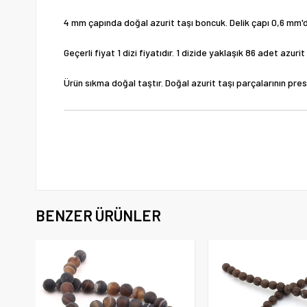
4 mm çapında doğal azurit taşı boncuk. Delik çapı 0,6 mm'di
Geçerli fiyat 1 dizi fiyatıdır. 1 dizide yaklaşık 86 adet azu
Ürün sıkma doğal taştır. Doğal azurit taşı parçalarının pre
BENZER ÜRÜNLER