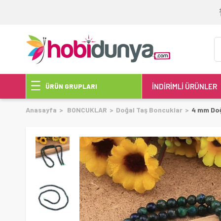
İNDİRİMLİ ÜRÜNLER
ÜRÜN GRUPLARI
Anasayfa
BONCUKLAR
Doğal Taş Boncuklar
4 mm Doğ