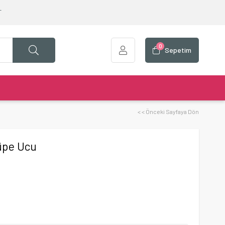
T
0
Sepetim
< < Önceki Sayfaya Dön
Küpe Ucu