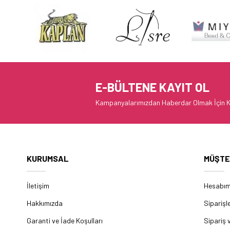
E-BÜLTENE KAYIT OL
Kampanyalarımızdan Haberdar Olmak İçin K
KURUMSAL
MÜŞTE
İletişim
Hesabı
Hakkımızda
Siparişl
Garanti ve İade Koşulları
Sipariş 