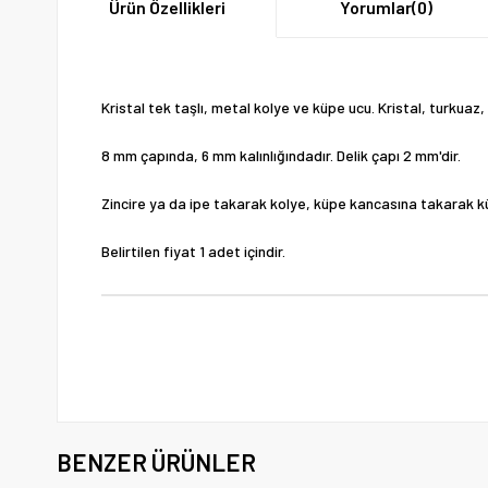
Ürün Özellikleri
Yorumlar
(0)
Kristal tek taşlı, metal kolye ve küpe ucu. Kristal, turkuaz, k
8 mm çapında, 6 mm kalınlığındadır. Delik çapı 2 mm'dir.
Zincire ya da ipe takarak kolye, küpe kancasına takarak küp
Belirtilen fiyat 1 adet içindir.
BENZER ÜRÜNLER