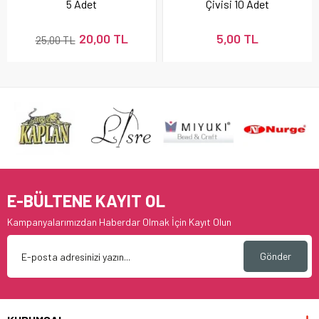
5 Adet
Çivisi 10 Adet
20,00 TL
5,00 TL
25,00 TL
E-BÜLTENE KAYIT OL
Kampanyalarımızdan Haberdar Olmak İçin Kayıt Olun
Gönder