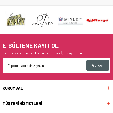
E-BÜLTENE KAYIT OL
Kampanyalarımızdan Haberdar Olmak İçin Kayıt Olun
Gönder
KURUMSAL
MÜŞTERİ HİZMETLERİ