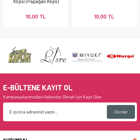
Klipsi (Papağan Klips)
10 Adet
10,00 TL
10,00 TL
E-BÜLTENE KAYIT OL
Kampanyalarımızdan Haberdar Olmak İçin Kayıt Olun
Gönder
KURUMSAL