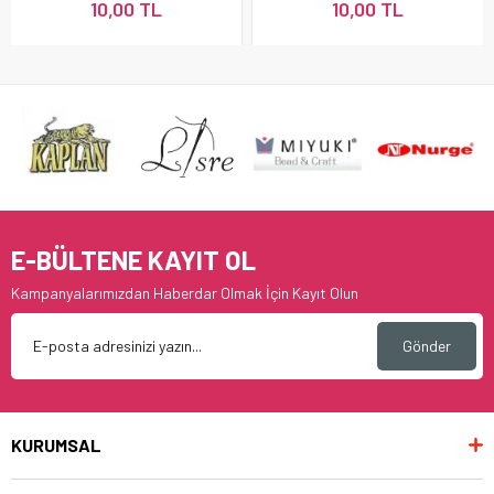
10,00 TL
10,00 TL
E-BÜLTENE KAYIT OL
Kampanyalarımızdan Haberdar Olmak İçin Kayıt Olun
Gönder
KURUMSAL