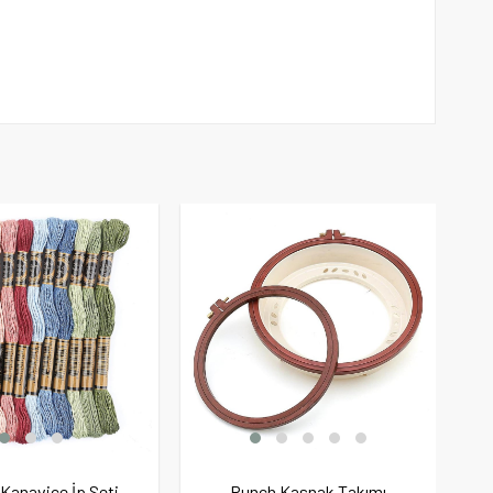
Kanaviçe İp Seti
Punch Kasnak Takımı