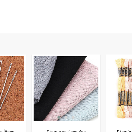
n İğnesi
Etamin ve Kanaviçe
Etamin 