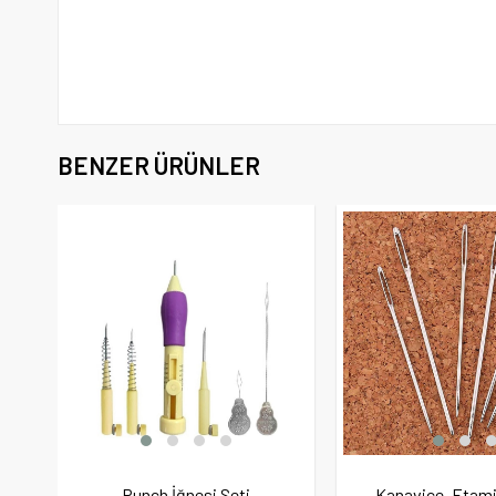
BENZER ÜRÜNLER
Punch İğnesi Seti
Kanaviçe, Etami