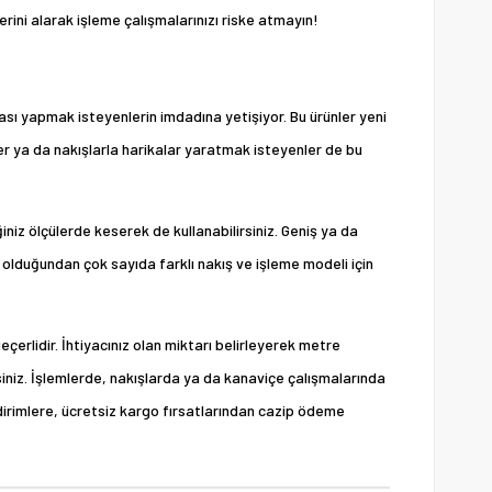
erini alarak işleme çalışmalarınızı riske atmayın!
ası yapmak isteyenlerin imdadına yetişiyor. Bu ürünler yeni
nler ya da nakışlarla harikalar yaratmak isteyenler de bu
niz ölçülerde keserek de kullanabilirsiniz. Geniş ya da
 olduğundan çok sayıda farklı nakış ve işleme modeli için
geçerlidir. İhtiyacınız olan miktarı belirleyerek metre
rsiniz. İşlemlerde, nakışlarda ya da kanaviçe çalışmalarında
ndirimlere, ücretsiz kargo fırsatlarından cazip ödeme