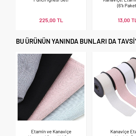
(6'lı Pake
225,00 TL
13,00 T
BU ÜRÜNÜN YANINDA BUNLARI DA TAVSI
Etamin ve Kanaviçe
Kanaviçe Et