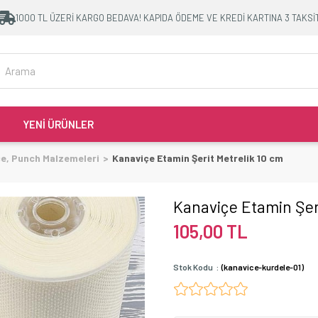
1000 TL ÜZERİ KARGO BEDAVA! KAPIDA ÖDEME VE KREDİ KARTINA 3 TAKSİ
YENİ ÜRÜNLER
çe, Punch Malzemeleri
Kanaviçe Etamin Şerit Metrelik 10 cm
Kanaviçe Etamin Şeri
105,00 TL
Stok Kodu
(kanavice-kurdele-01)