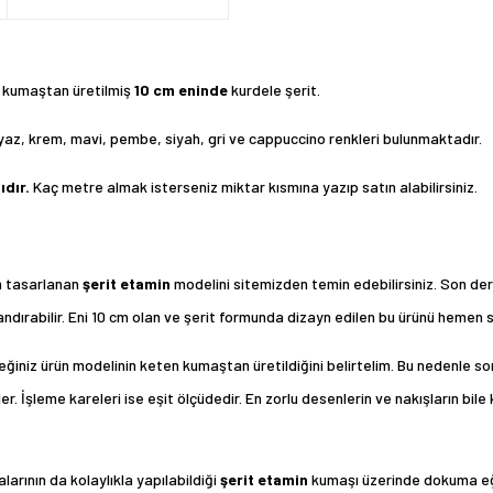
n kumaştan üretilmiş
10 cm eninde
kurdele şerit.
yaz, krem, mavi, pembe, siyah, gri ve cappuccino renkleri bulunmaktadır.
ıdır.
Kaç metre almak isterseniz miktar kısmına yazıp satın alabilirsiniz.
in tasarlanan
şerit etamin
modelini sitemizden temin edebilirsiniz. Son dere
rabilir. Eni 10 cm olan ve şerit formunda dizayn edilen bu ürünü hemen sat
eceğiniz ürün modelinin keten kumaştan üretildiğini belirtelim. Bu nedenle
er. İşleme kareleri ise eşit ölçüdedir. En zorlu desenlerin ve nakışların b
arının da kolaylıkla yapılabildiği
şerit etamin
kumaşı üzerinde dokuma eğr