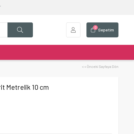
T
0
Sepetim
< < Önceki Sayfaya Dön
t Metrelik 10 cm