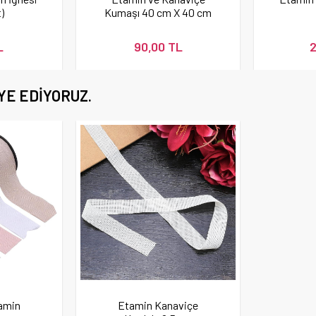
t)
Kumaşı 40 cm X 40 cm
L
90,00 TL
2
YE EDIYORUZ.
amin
Etamin Kanaviçe