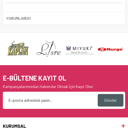
YORUMLAR
(0)
E-BÜLTENE KAYIT OL
Kampanyalarımızdan Haberdar Olmak İçin Kayıt Olun
Gönder
KURUMSAL