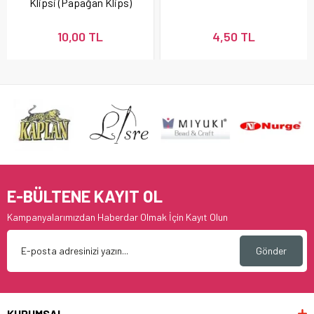
Klipsi (Papağan Klips)
10 Adet
10,00 TL
4,50 TL
E-BÜLTENE KAYIT OL
Kampanyalarımızdan Haberdar Olmak İçin Kayıt Olun
Gönder
KURUMSAL