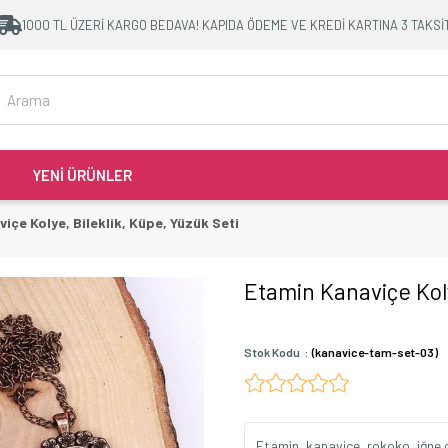
1000 TL ÜZERİ KARGO BEDAVA! KAPIDA ÖDEME VE KREDİ KARTINA 3 TAKSİ
YENİ ÜRÜNLER
içe Kolye, Bileklik, Küpe, Yüzük Seti
Etamin Kanaviçe Koly
Stok Kodu
(kanavice-tam-set-03)
Etamin, kanaviçe, rokoko, iğne oy