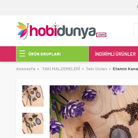
İNDİRİMLİ ÜRÜNLER
ÜRÜN GRUPLARI
Anasayfa
TAKI MALZEMELERİ
Takı Uçları
Etamin Kanav