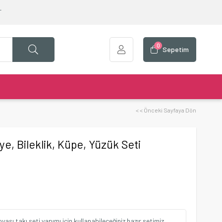
T
0
Sepetim
< < Önceki Sayfaya Dön
e, Bileklik, Küpe, Yüzük Seti
ası takı seti yapımı için kullanabileceğiniz hazır setimiz.