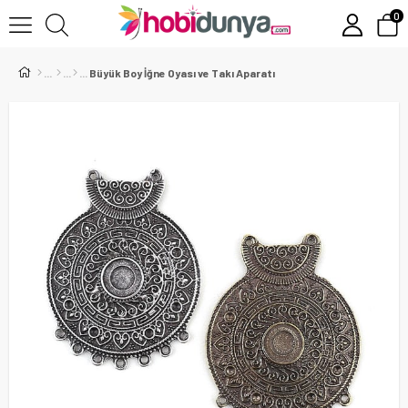
0
Büyük Boy İğne Oyası ve Takı Aparatı