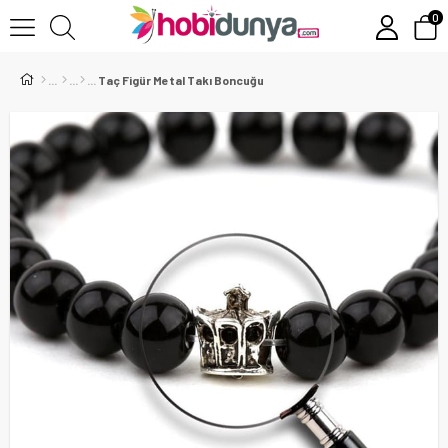
0
Taç Figür Metal Takı Boncuğu