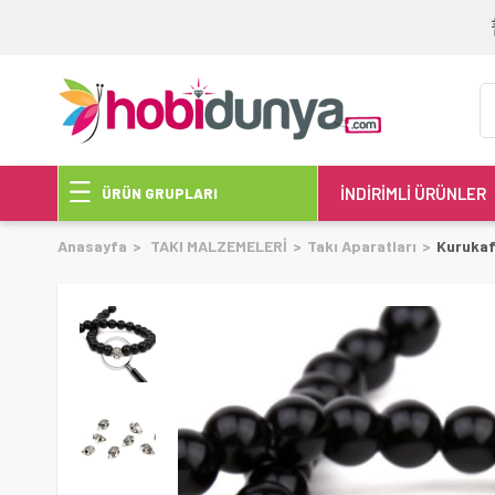
İNDİRİMLİ ÜRÜNLER
ÜRÜN GRUPLARI
Anasayfa
TAKI MALZEMELERİ
Takı Aparatları
Kurukaf