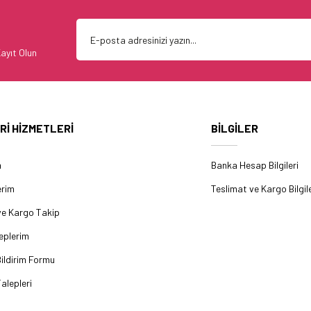
ayıt Olun
Rİ HİZMETLERİ
BİLGİLER
m
Banka Hesap Bilgileri
erim
Teslimat ve Kargo Bilgile
ve Kargo Takip
eplerim
ildirim Formu
alepleri