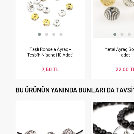
Taşlı Rondela Ayraç -
Metal Ayraç B
Tesbih Nişane (10 Adet)
adet
7,50 TL
22,00 T
BU ÜRÜNÜN YANINDA BUNLARI DA TAVSI