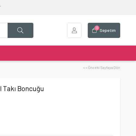
T
0
Sepetim
< < Önceki Sayfaya Dön
l Takı Boncuğu