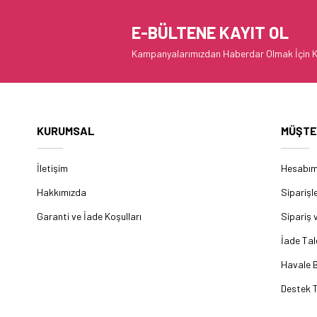
E-BÜLTENE KAYIT OL
Kampanyalarımızdan Haberdar Olmak İçin K
KURUMSAL
MÜŞTE
İletişim
Hesabı
Hakkımızda
Siparişl
Garanti ve İade Koşulları
Sipariş 
İade Tal
Havale B
Destek T