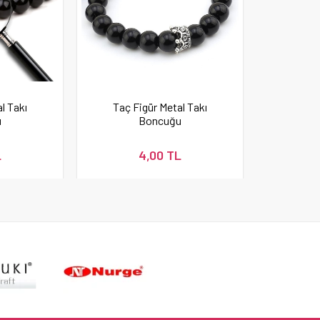
al Takı
Taç Figür Metal Takı
u
Boncuğu
L
4,00 TL