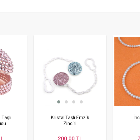
 Taşlı
Kristal Taşlı Emzik
İnc
usu
Zinciri
TL
200,00 TL