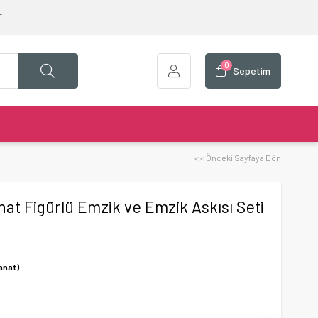
T
0
Sepetim
< < Önceki Sayfaya Dön
anat Figürlü Emzik ve Emzik Askısı Seti
anat)