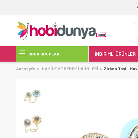
İNDİRİMLİ ÜRÜNLER
ÜRÜN GRUPLARI
Anasayfa
HAMİLE VE BEBEK ÜRÜNLERİ
Zirkon Taşlı, Mav