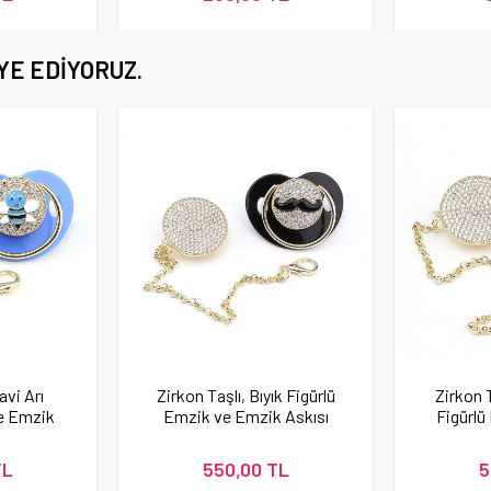
YE EDIYORUZ.
avi Arı
Zirkon Taşlı, Bıyık Figürlü
Zirkon 
ve Emzik
Emzik ve Emzik Askısı
Figürlü
ti
Seti
A
TL
550,00 TL
5