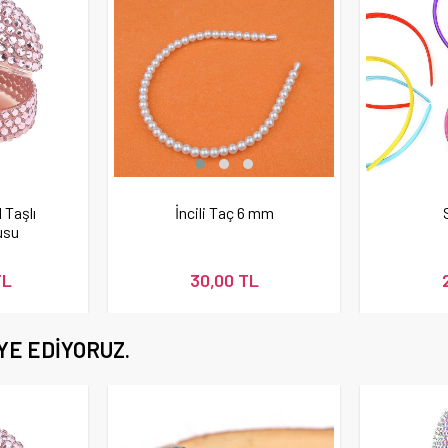
 Taşlı
İncili Taç 6 mm
usu
TL
30,00 TL
YE EDIYORUZ.