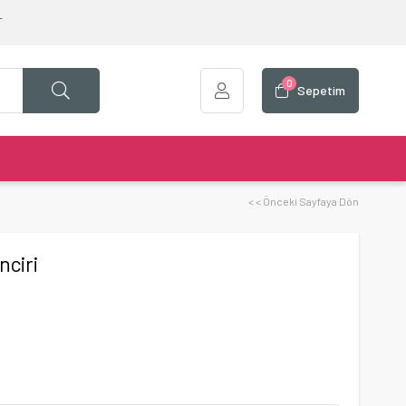
T
0
Sepetim
< < Önceki Sayfaya Dön
nciri