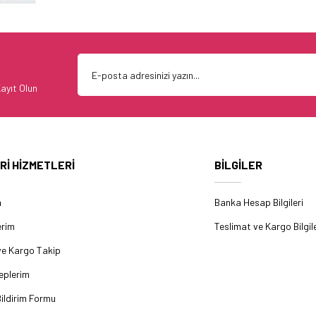
ayıt Olun
Rİ HİZMETLERİ
BİLGİLER
m
Banka Hesap Bilgileri
erim
Teslimat ve Kargo Bilgile
ve Kargo Takip
eplerim
ildirim Formu