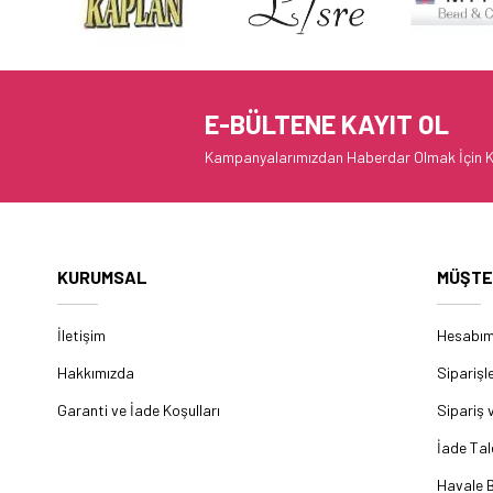
E-BÜLTENE KAYIT OL
Kampanyalarımızdan Haberdar Olmak İçin K
KURUMSAL
MÜŞTE
İletişim
Hesabı
Hakkımızda
Siparişl
Garanti ve İade Koşulları
Sipariş 
İade Tal
Havale B