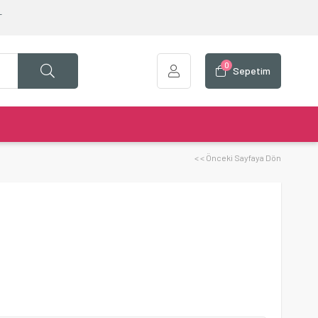
T
0
Sepetim
< < Önceki Sayfaya Dön