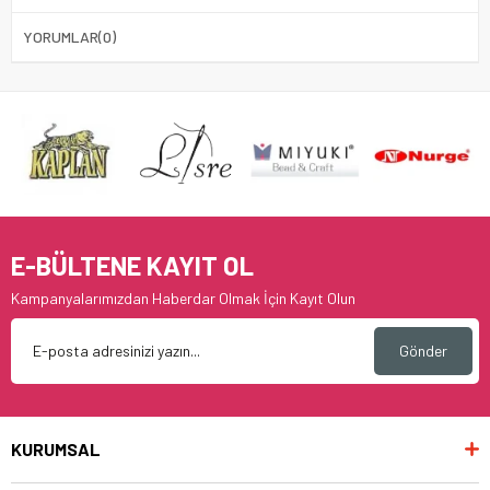
YORUMLAR
(0)
E-BÜLTENE KAYIT OL
Kampanyalarımızdan Haberdar Olmak İçin Kayıt Olun
Gönder
KURUMSAL