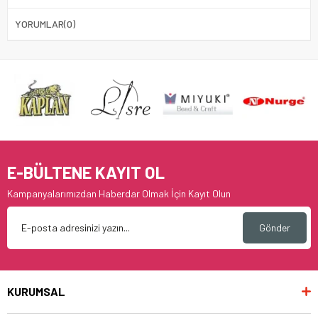
YORUMLAR
(0)
E-BÜLTENE KAYIT OL
Kampanyalarımızdan Haberdar Olmak İçin Kayıt Olun
Gönder
KURUMSAL