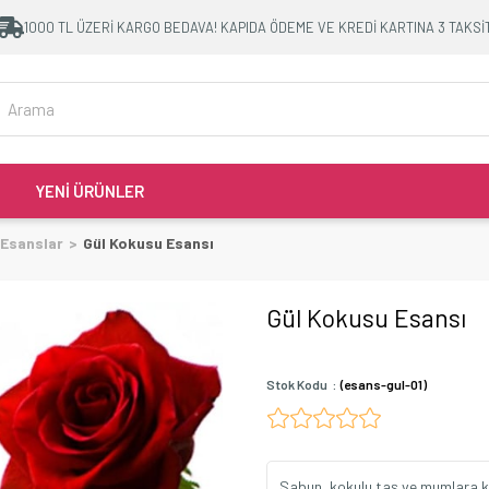
1000 TL ÜZERİ KARGO BEDAVA! KAPIDA ÖDEME VE KREDİ KARTINA 3 TAKSİ
YENİ ÜRÜNLER
 Esanslar
Gül Kokusu Esansı
Gül Kokusu Esansı
Stok Kodu
(esans-gul-01)
Sabun, kokulu taş ve mumlara kok