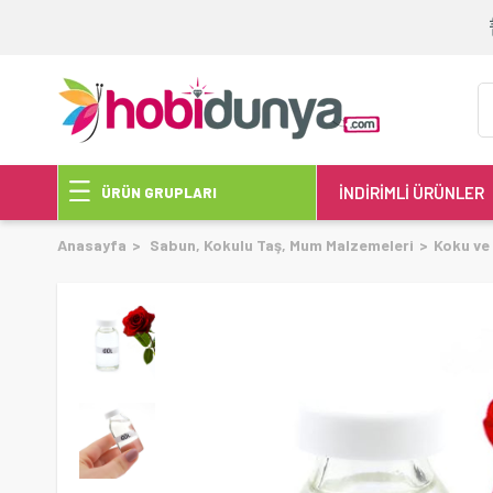
İNDİRİMLİ ÜRÜNLER
ÜRÜN GRUPLARI
Anasayfa
Sabun, Kokulu Taş, Mum Malzemeleri
Koku ve