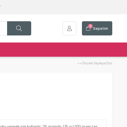
T
0
Sepetim
< < Önceki Sayfaya Dön
u vermek için kullanılır. 25 gramdır. (15 cc) 100 gram taş