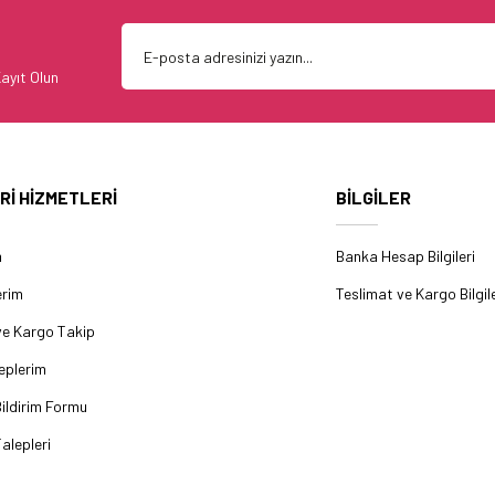
ayıt Olun
Rİ HİZMETLERİ
BİLGİLER
m
Banka Hesap Bilgileri
erim
Teslimat ve Kargo Bilgile
ve Kargo Takip
eplerim
ildirim Formu
alepleri