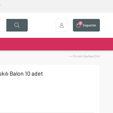
T
0
Sepetim
< < Önceki Sayfaya Dön
ılı Balon 10 adet