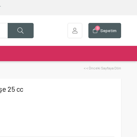
T
0
Sepetim
< < Önceki Sayfaya Dön
şe 25 cc