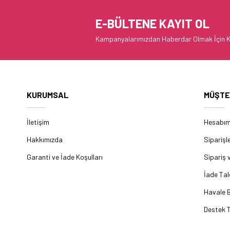
E-BÜLTENE KAYIT OL
Kampanyalarımızdan Haberdar Olmak İçin K
KURUMSAL
MÜŞTE
İletişim
Hesabı
Hakkımızda
Siparişl
Garanti ve İade Koşulları
Sipariş 
İade Tal
Havale B
Destek T