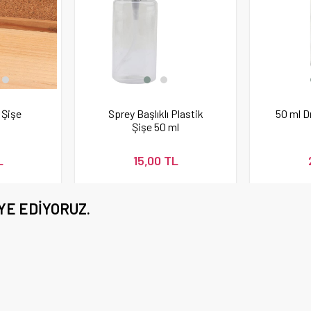
 Şişe
Sprey Başlıklı Plastik
50 ml D
Şişe 50 ml
L
15,00 TL
YE EDIYORUZ.