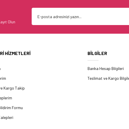
ayıt Olun
Rİ HİZMETLERİ
BİLGİLER
m
Banka Hesap Bilgileri
erim
Teslimat ve Kargo Bilgile
ve Kargo Takip
eplerim
ildirim Formu
alepleri