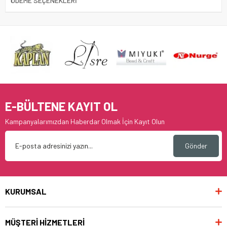
ÖDEME SEÇENEKLERI
E-BÜLTENE KAYIT OL
Kampanyalarımızdan Haberdar Olmak İçin Kayıt Olun
Gönder
KURUMSAL
MÜŞTERİ HİZMETLERİ