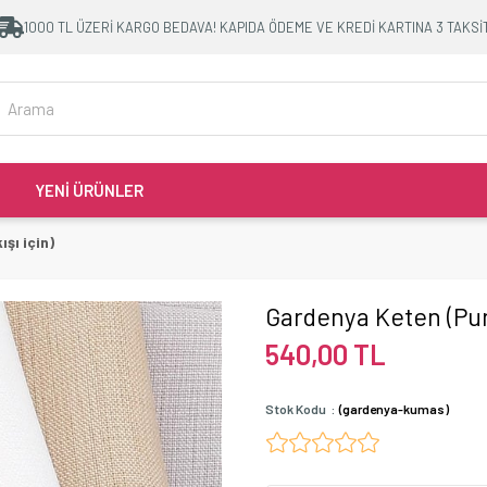
1000 TL ÜZERİ KARGO BEDAVA! KAPIDA ÖDEME VE KREDİ KARTINA 3 TAKSİ
YENİ ÜRÜNLER
şı için)
Gardenya Keten (Punc
540,00 TL
Stok Kodu
(gardenya-kumas)