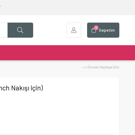
T
0
Sepetim
< < Önceki Sayfaya Dön
h Nakışı için)