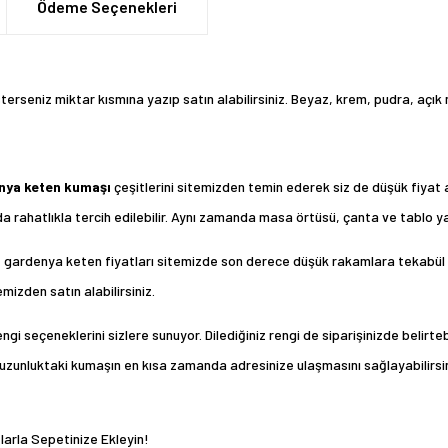
Ödeme Seçenekleri
erseniz miktar kısmına yazıp satın alabilirsiniz. Beyaz, krem, pudra, açık
nya keten kumaşı
çeşitlerini sitemizden temin ederek siz de düşük fiyat 
 da rahatlıkla tercih edilebilir. Aynı zamanda masa örtüsü, çanta ve tablo y
niz gardenya keten fiyatları sitemizde son derece düşük rakamlara tekabül e
mizden satın alabilirsiniz.
ngi seçeneklerini sizlere sunuyor. Dilediğiniz rengi de siparişinizde belir
olan uzunluktaki kumaşın en kısa zamanda adresinize ulaşmasını sağlayabilirsi
larla Sepetinize Ekleyin!