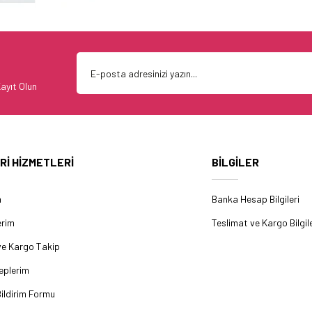
ayıt Olun
Rİ HİZMETLERİ
BİLGİLER
m
Banka Hesap Bilgileri
erim
Teslimat ve Kargo Bilgile
ve Kargo Takip
eplerim
ildirim Formu