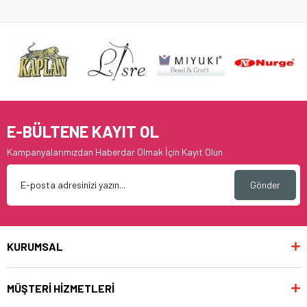
E-BÜLTENE KAYIT OL
Kampanyalarımızdan Haberdar Olmak İçin Kayıt Olun
Gönder
KURUMSAL
MÜŞTERİ HİZMETLERİ