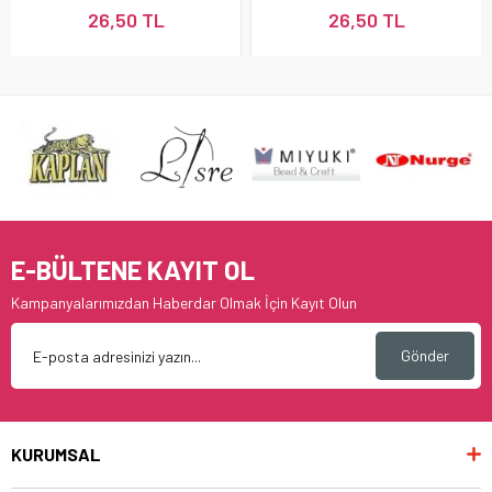
26,50 TL
26,50 TL
E-BÜLTENE KAYIT OL
Kampanyalarımızdan Haberdar Olmak İçin Kayıt Olun
Gönder
KURUMSAL