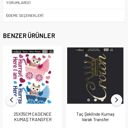
YORUMLAR
(0)
ÖDEME SEÇENEKLERI
BENZER ÜRÜNLER
25X35CM CADENCE
Taç Şeklinde Kumaş
KUMAŞ TRANSFER
Varak Transfer
FT024