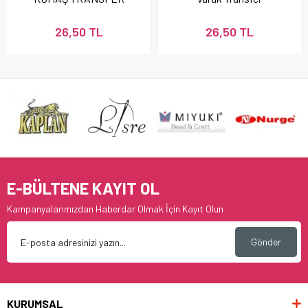
FT024
26,50 TL
26,50 TL
E-BÜLTENE KAYIT OL
Kampanyalarımızdan Haberdar Olmak İçin Kayıt Olun
Gönder
KURUMSAL