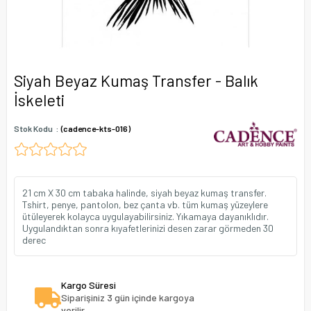
Siyah Beyaz Kumaş Transfer - Balık
İskeleti
Stok Kodu
(cadence-kts-016)
21 cm X 30 cm tabaka halinde, siyah beyaz kumaş transfer.
Tshirt, penye, pantolon, bez çanta vb. tüm kumaş yüzeylere
ütüleyerek kolayca uygulayabilirsiniz. Yıkamaya dayanıklıdır.
Uygulandıktan sonra kıyafetlerinizi desen zarar görmeden 30
derec
Kargo Süresi
Siparişiniz 3 gün içinde kargoya
verilir.