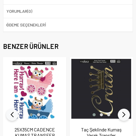
YORUMLAR
(0)
ÖDEME SEÇENEKLERI
BENZER ÜRÜNLER
25X35CM CADENCE
Taç Şeklinde Kumaş
KUMAŞ TRANSFER
Varak Transfer