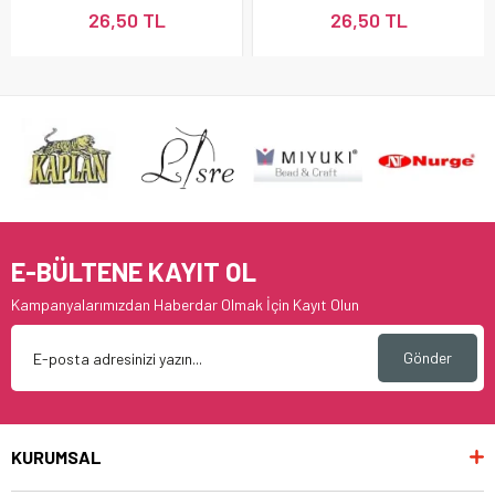
26,50 TL
26,50 TL
E-BÜLTENE KAYIT OL
Kampanyalarımızdan Haberdar Olmak İçin Kayıt Olun
Gönder
KURUMSAL