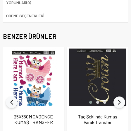
YORUMLAR
(0)
ÖDEME SEÇENEKLERI
BENZER ÜRÜNLER
25X35CM CADENCE
Taç Şeklinde Kumaş
KUMAŞ TRANSFER
Varak Transfer
FT024