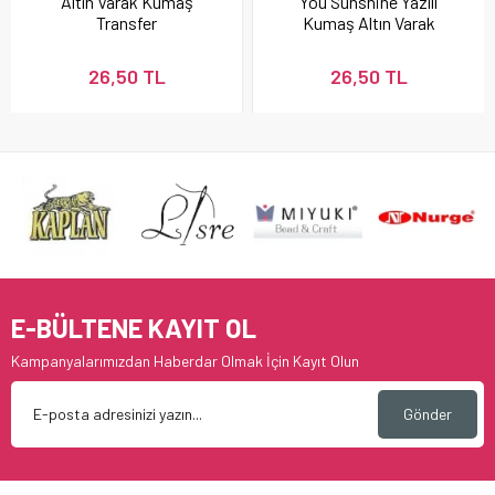
Altın Varak Kumaş
You Sunshine Yazılı
Transfer
Kumaş Altın Varak
Transfer
26,50 TL
26,50 TL
E-BÜLTENE KAYIT OL
Kampanyalarımızdan Haberdar Olmak İçin Kayıt Olun
Gönder