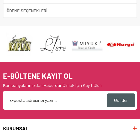
ÖDEME SEÇENEKLERI
E-BÜLTENE KAYIT OL
Kampanyalarımızdan Haberdar Olmak İçin Kayıt Olun
Gönder
KURUMSAL