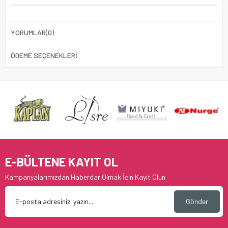
YORUMLAR
(0)
ÖDEME SEÇENEKLERI
E-BÜLTENE KAYIT OL
Kampanyalarımızdan Haberdar Olmak İçin Kayıt Olun
Gönder