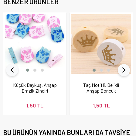
BENZER ÜRÜNLER
Küçük Baykuş, Ahşap
Taç Motifli, Delikli
Emzik Zinciri
Ahşap Boncuk
Boncuğu
1,50 TL
1,50 TL
BU ÜRÜNÜN YANINDA BUNLARI DA TAVSIYE