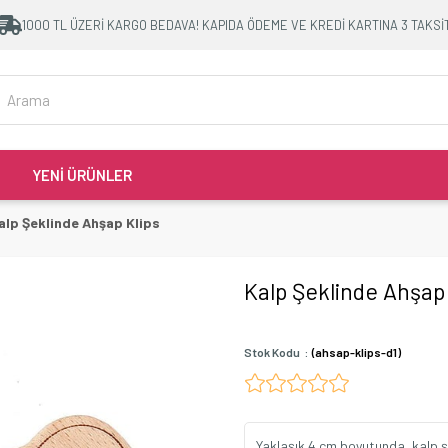
1000 TL ÜZERİ KARGO BEDAVA! KAPIDA ÖDEME VE KREDİ KARTINA 3 TAKSİ
YENİ ÜRÜNLER
alp Şeklinde Ahşap Klips
Kalp Şeklinde Ahşap 
Stok Kodu
(ahsap-klips-d1)
Yaklaşık 4 cm boyutunda, kalp ş