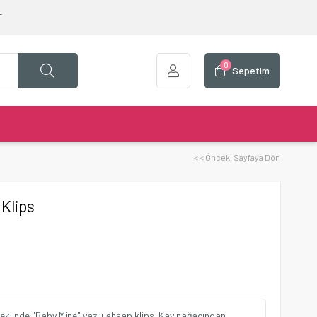
T
0
Sepetim
< < Önceki Sayfaya Dön
Klips
eklinde "Baby Mine" yazılı ahşap klips. Kayınağacından