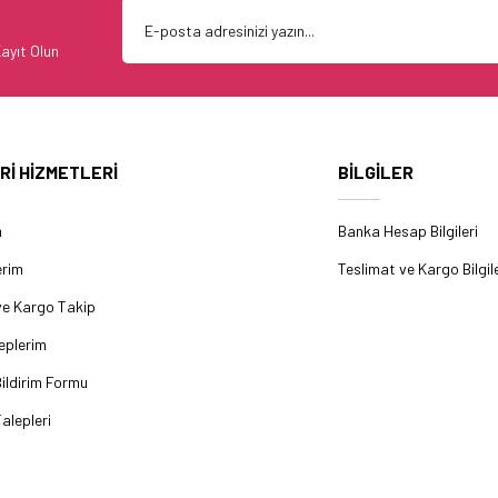
ayıt Olun
Rİ HİZMETLERİ
BİLGİLER
m
Banka Hesap Bilgileri
erim
Teslimat ve Kargo Bilgile
ve Kargo Takip
eplerim
ildirim Formu
alepleri