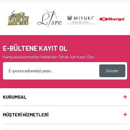
E-BÜLTENE KAYIT OL
Kampanyalarımızdan Haberdar Olmak İçin Kayıt Olun
Gönder
KURUMSAL
MÜŞTERİ HİZMETLERİ