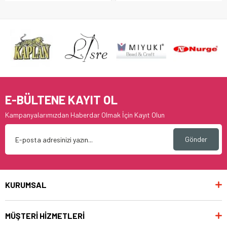
E-BÜLTENE KAYIT OL
Kampanyalarımızdan Haberdar Olmak İçin Kayıt Olun
Gönder
KURUMSAL
MÜŞTERİ HİZMETLERİ