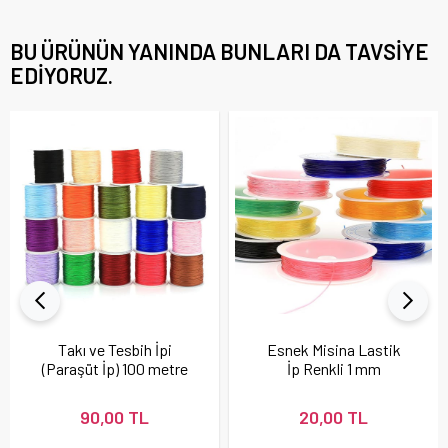
BU ÜRÜNÜN YANINDA BUNLARI DA TAVSIYE
EDIYORUZ.
Takı ve Tesbih İpi
Esnek Misina Lastik
(Paraşüt İp) 100 metre
İp Renkli 1 mm
0,8 mm
90,00 TL
20,00 TL