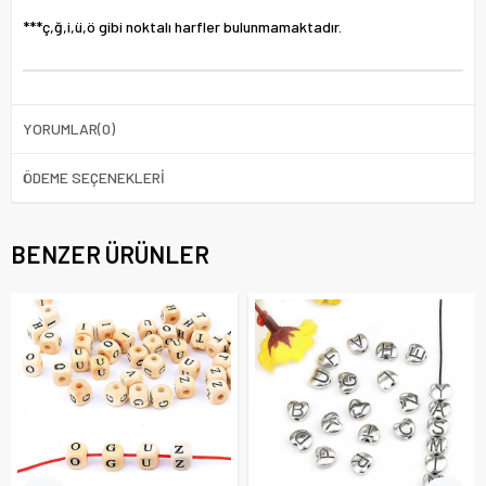
***ç,ğ,i,ü,ö gibi noktalı harfler bulunmamaktadır.
YORUMLAR
(0)
ÖDEME SEÇENEKLERI
BENZER ÜRÜNLER