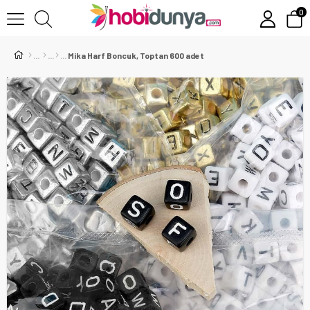
0
Mika Harf Boncuk, Toptan 600 adet