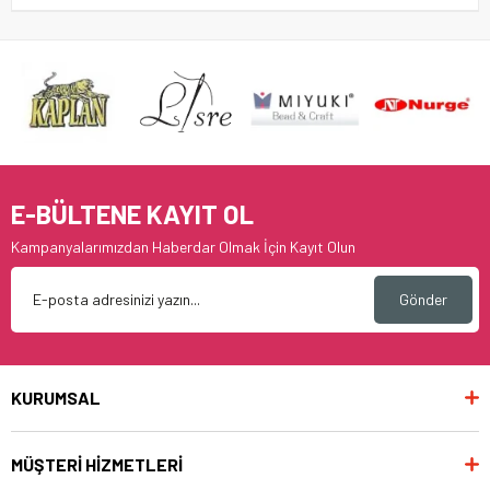
E-BÜLTENE KAYIT OL
Kampanyalarımızdan Haberdar Olmak İçin Kayıt Olun
Gönder
KURUMSAL
MÜŞTERİ HİZMETLERİ