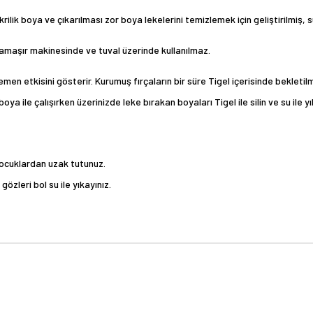
lik boya ve çıkarılması zor boya lekelerini temizlemek için geliştirilmiş, su 
maşır makinesinde ve tuval üzerinde kullanılmaz.
men etkisini gösterir. Kurumuş fırçaların bir süre Tigel içerisinde bekletilm
a ile çalışırken üzerinizde leke bırakan boyaları Tigel ile silin ve su ile yık
Çocuklardan uzak tutunuz.
zleri bol su ile yıkayınız.