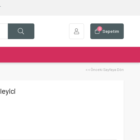
T
0
Sepetim
< < Önceki Sayfaya Dön
eyici