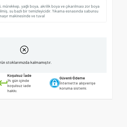
i, mürekkep, yağlı boya, akrilik boya ve çıkarılması zor boya
irilmiş, su bazlı bir temizleyicidir. Yıkama esnasında sabunsu
maşır makinesinde ve tuval
rün stoklarımızda kalmamıştır.
Koşulsuz İade
Güvenli Ödeme
14 gün içinde
İnternette alışverişe
koşulsuz iade
koruma sistemi.
hakkı.