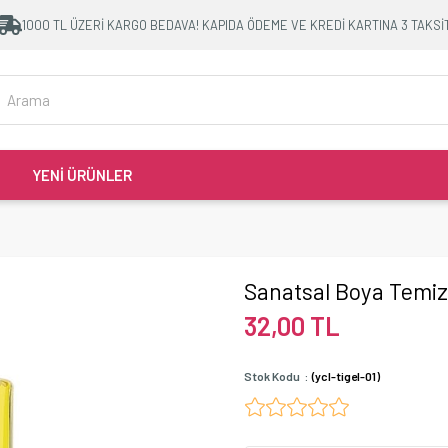
1000 TL ÜZERİ KARGO BEDAVA! KAPIDA ÖDEME VE KREDİ KARTINA 3 TAKSİ
YENİ ÜRÜNLER
Sanatsal Boya Temizl
32,00 TL
Stok Kodu
(ycl-tigel-01)