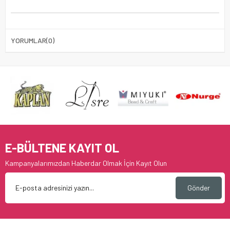
YORUMLAR
(0)
E-BÜLTENE KAYIT OL
Kampanyalarımızdan Haberdar Olmak İçin Kayıt Olun
Gönder