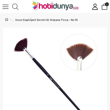
0
Uzun Saplı İpek Sentetik Yelpaze Fırça - No 10