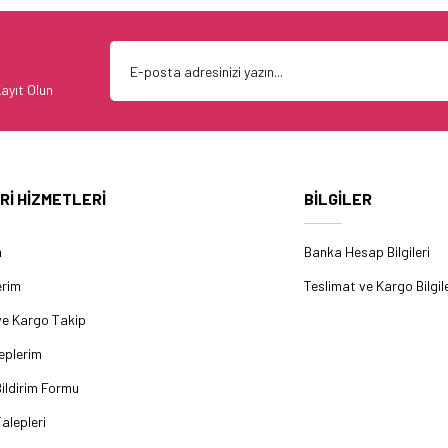
ayıt Olun
Rİ HİZMETLERİ
BİLGİLER
m
Banka Hesap Bilgileri
erim
Teslimat ve Kargo Bilgile
ve Kargo Takip
eplerim
ildirim Formu
alepleri