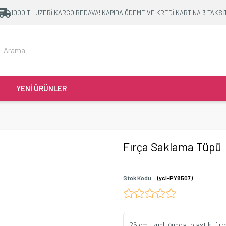
1000 TL ÜZERİ KARGO BEDAVA! KAPIDA ÖDEME VE KREDİ KARTINA 3 TAKSİ
YENİ ÜRÜNLER
Fırça Saklama Tüpü
Stok Kodu
(ycl-PY8507)
26 cm uzunluğunda, plastik, fırç