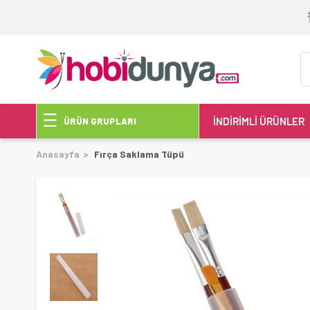
İNDİRİMLİ ÜRÜNLER
ÜRÜN GRUPLARI
Anasayfa
Fırça Saklama Tüpü