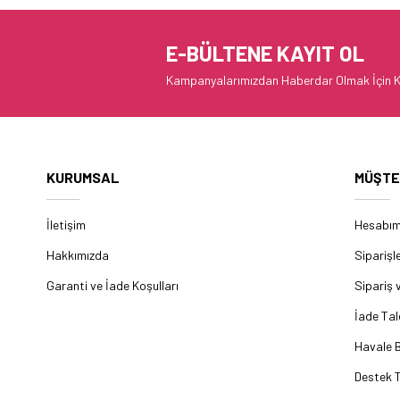
E-BÜLTENE KAYIT OL
Kampanyalarımızdan Haberdar Olmak İçin K
KURUMSAL
MÜŞTE
İletişim
Hesabı
Hakkımızda
Siparişl
Garanti ve İade Koşulları
Sipariş 
İade Tal
Havale B
Destek T