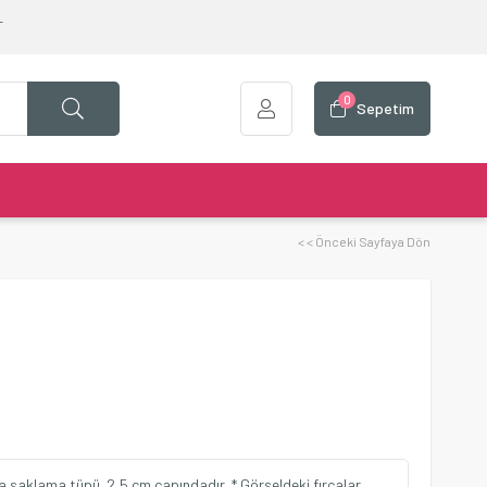
T
0
Sepetim
< < Önceki Sayfaya Dön
a saklama tüpü. 2,5 cm çapındadır. * Görseldeki fırçalar