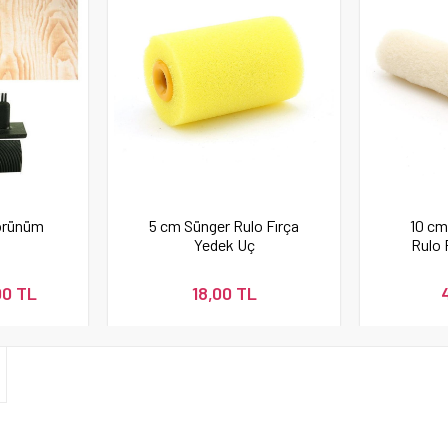
örünüm
5 cm Sünger Rulo Fırça
10 cm
Yedek Uç
Rulo 
00 TL
18,00 TL