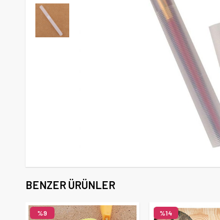
BENZER ÜRÜNLER
%9
%14