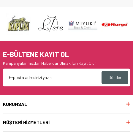
E-BÜLTENE KAYIT OL
Kampanyalarımızdan Haberdar Olmak İçin Kayıt Olun
Gönder
KURUMSAL
MÜŞTERİ HİZMETLERİ