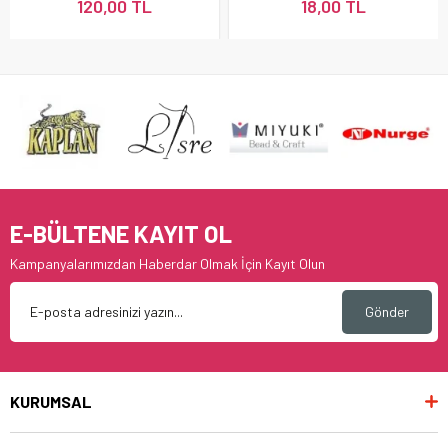
120,00 TL
18,00 TL
E-BÜLTENE KAYIT OL
Kampanyalarımızdan Haberdar Olmak İçin Kayıt Olun
Gönder
KURUMSAL