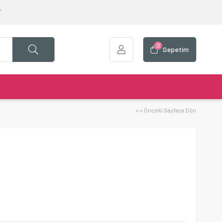
T
0
Sepetim
< < Önceki Sayfaya Dön