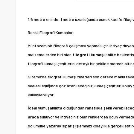
1,5 metre eninde, 1 metre uzunluğunda esnek kadife filogr
Renkli Filografi Kumaşları
Muntazam bir filografi çalışması yapmak için ihtiyaç duyab
malzemelerden biri olan
filografi kumaşı
kalite beklentis
filografi kumaşı çeşitlerini detaylı bir şekilde mercek altına
Sitemizde
filografi kumaşı fiyatları
son derece makul rakaml
skalası eşliğinde göz atabileceğiniz kumaş çeşitleri kola
kullanılabiliyor.
İdeal yumuşaklıkta olduğundan rahatlıkla şekil verebileceğin
arada sunuyor ve ihtiyacınız olan renklerden ödün vermeden 
bölümüne yazarak sipariş işleminizi kolaylıkla gerçekleştireb