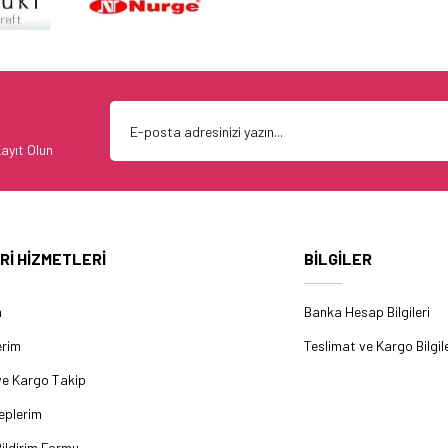
ayıt Olun
Rİ HİZMETLERİ
BİLGİLER
m
Banka Hesap Bilgileri
erim
Teslimat ve Kargo Bilgile
ve Kargo Takip
eplerim
ildirim Formu