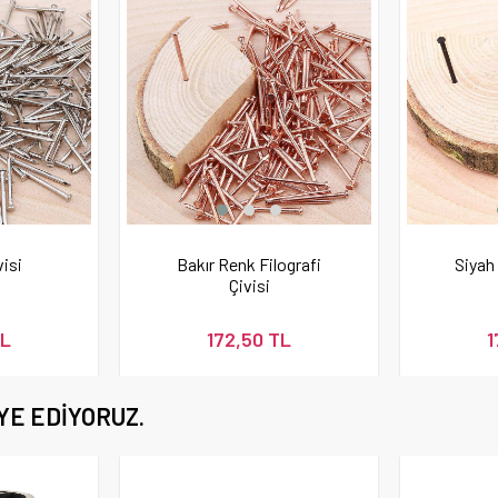
visi
Bakır Renk Filografi
Siyah 
Çivisi
TL
172,50 TL
1
YE EDIYORUZ.