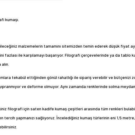
afi kumaşı.
ileceğiniz malzemelerin tamamını sitemizden temin ederek düşük fiyat ayrı
ini fazlası ile karşılamayı başarıyor. Filografi çerçevelerinde ya da tablo 
 alın.
ara tekabül ettiğinden gönül rahatlığı ile sipariş verebilir ve bütçenizi z
y yıpranmıyor ve deforme olmuyor. Aynı zamanda renklerinde solma meydana
iz filografi için saten kadife kumaş çeşitleri arasında tüm renkleri bulabil
tercih yapmanızı sağlıyoruz. İncelediğiniz kumaş türlerinin eni 1,5 metre, b
ilirsiniz.