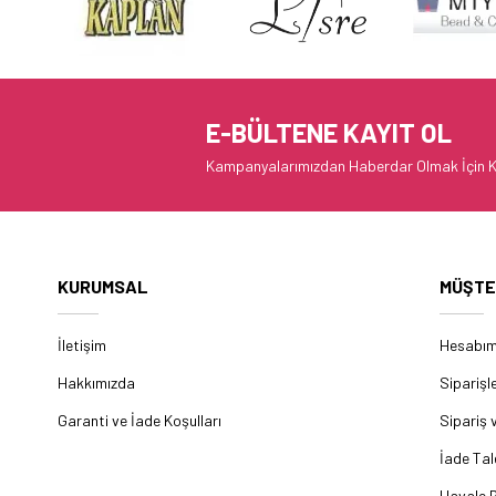
E-BÜLTENE KAYIT OL
Kampanyalarımızdan Haberdar Olmak İçin K
KURUMSAL
MÜŞTE
İletişim
Hesabı
Hakkımızda
Siparişl
Garanti ve İade Koşulları
Sipariş 
İade Tal
Havale B