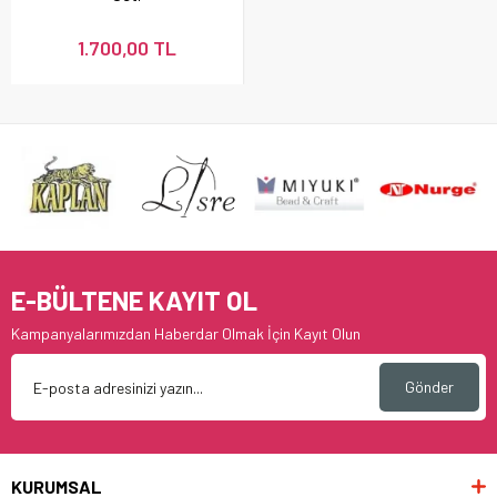
1.700,00 TL
E-BÜLTENE KAYIT OL
Kampanyalarımızdan Haberdar Olmak İçin Kayıt Olun
Gönder
KURUMSAL