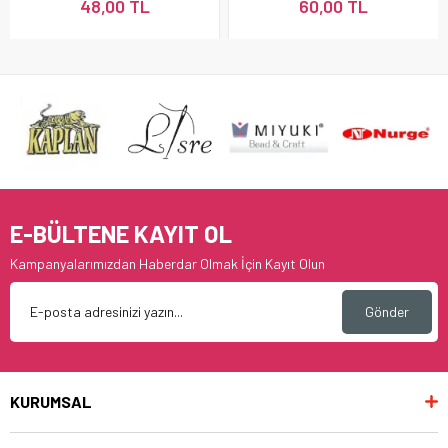
48,00 TL
60,00 TL
E-BÜLTENE KAYIT OL
Kampanyalarımızdan Haberdar Olmak İçin Kayıt Olun
Gönder
KURUMSAL