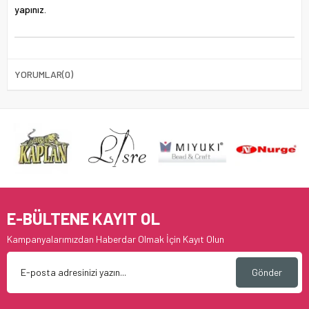
yapınız.
YORUMLAR
(0)
E-BÜLTENE KAYIT OL
Kampanyalarımızdan Haberdar Olmak İçin Kayıt Olun
Gönder