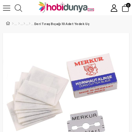
0
Deri Tıraş Bıçağı 10 Adet Yedek Uç