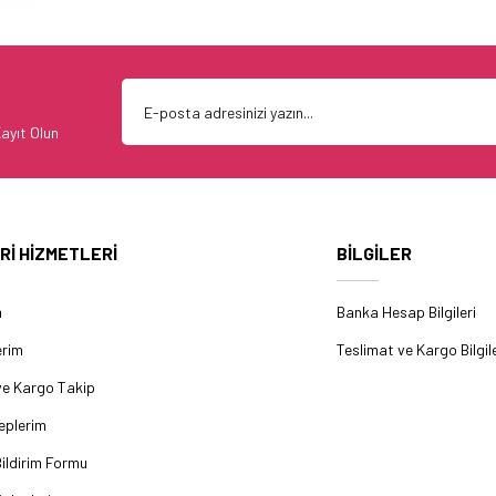
ayıt Olun
Rİ HİZMETLERİ
BİLGİLER
m
Banka Hesap Bilgileri
erim
Teslimat ve Kargo Bilgile
ve Kargo Takip
eplerim
ildirim Formu