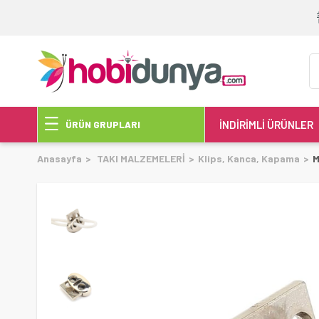
İNDİRİMLİ ÜRÜNLER
ÜRÜN GRUPLARI
Anasayfa
TAKI MALZEMELERİ
Klips, Kanca, Kapama
M