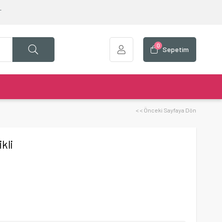
T
0
Sepetim
< < Önceki Sayfaya Dön
kli