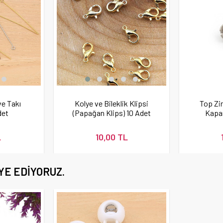
ve Takı
Kolye ve Bileklik Klipsi
Top Zin
det
(Papağan Klips) 10 Adet
Kapa
L
10,00 TL
YE EDIYORUZ.