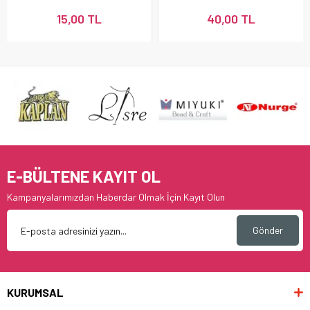
15,00 TL
40,00 TL
E-BÜLTENE KAYIT OL
Kampanyalarımızdan Haberdar Olmak İçin Kayıt Olun
Gönder
KURUMSAL