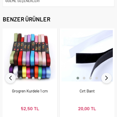
ÖDEME SEÇENEKLERI
BENZER ÜRÜNLER
Grogren Kurdele 1 cm
Cırt Bant
52,50 TL
20,00 TL