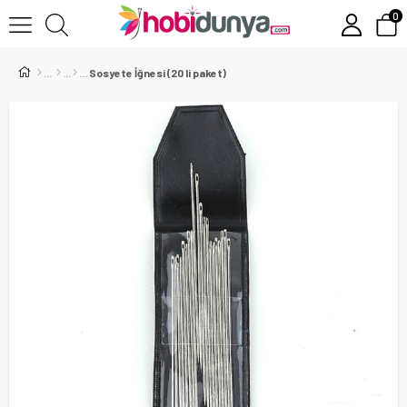
0
Sosyete İğnesi (20 li paket)